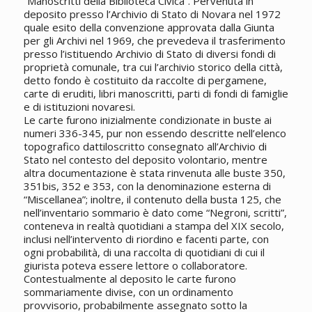
“Manoscritti della Biblioteca Civica”. Pervenuta in
deposito presso l’Archivio di Stato di Novara nel 1972
quale esito della convenzione approvata dalla Giunta
per gli Archivi nel 1969, che prevedeva il trasferimento
presso l’istituendo Archivio di Stato di diversi fondi di
proprietà comunale, tra cui l’archivio storico della città,
detto fondo è costituito da raccolte di pergamene,
carte di eruditi, libri manoscritti, parti di fondi di famiglie
e di istituzioni novaresi.
Le carte furono inizialmente condizionate in buste ai
numeri 336-345, pur non essendo descritte nell’elenco
topografico dattiloscritto consegnato all’Archivio di
Stato nel contesto del deposito volontario, mentre
altra documentazione è stata rinvenuta alle buste 350,
351bis, 352 e 353, con la denominazione esterna di
“Miscellanea”; inoltre, il contenuto della busta 125, che
nell’inventario sommario è dato come “Negroni, scritti”,
conteneva in realtà quotidiani a stampa del XIX secolo,
inclusi nell’intervento di riordino e facenti parte, con
ogni probabilità, di una raccolta di quotidiani di cui il
giurista poteva essere lettore o collaboratore.
Contestualmente al deposito le carte furono
sommariamente divise, con un ordinamento
provvisorio, probabilmente assegnato sotto la