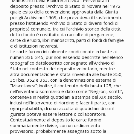
“Manoscritti della Biblioteca Civica”. Pervenuta in
deposito presso l’Archivio di Stato di Novara nel 1972
quale esito della convenzione approvata dalla Giunta
per gli Archivi nel 1969, che prevedeva il trasferimento
presso l’istituendo Archivio di Stato di diversi fondi di
proprietà comunale, tra cui l’archivio storico della città,
detto fondo è costituito da raccolte di pergamene,
carte di eruditi, libri manoscritti, parti di fondi di famiglie
e di istituzioni novaresi.
Le carte furono inizialmente condizionate in buste ai
numeri 336-345, pur non essendo descritte nell’elenco
topografico dattiloscritto consegnato all’Archivio di
Stato nel contesto del deposito volontario, mentre
altra documentazione è stata rinvenuta alle buste 350,
351bis, 352 e 353, con la denominazione esterna di
“Miscellanea”; inoltre, il contenuto della busta 125, che
nell’inventario sommario è dato come “Negroni, scritti”,
conteneva in realtà quotidiani a stampa del XIX secolo,
inclusi nell’intervento di riordino e facenti parte, con
ogni probabilità, di una raccolta di quotidiani di cui il
giurista poteva essere lettore o collaboratore.
Contestualmente al deposito le carte furono
sommariamente divise, con un ordinamento
provvisorio, probabilmente assegnato sotto la