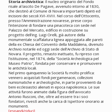
Storia archivistica:
Il nucleo originario del Fondo
risale al lascito De Pagave, avvenuto intorno al 1830,
che destinò al Comune di Novara importanti dipinti ed
incisioni dei secoli XVI-XVIII. Nel corso dell’Ottocento,
presso l'Amministrazione novarese, prese corpo
l'intenzione di fondare una pinacoteca con sede nel
Palazzo del Mercato, edificio in costruzione su
progetto dell'ing. Luigi Orelli, già autore della
monumentale scaffalatura lignea appoggiata alle pareti
della ex Chiesa del Convento della Maddalena, divenuto
Archivio notarile ed oggi sede dell’Archivio di Stato di
Novara. Il progetto, rimasto inattuato, fu ripreso con
l'istituzione, nel 1874, della "Società Archeologica pel
Museo Patrio", fondata per conservare e promuovere
le antichità locali.
Nel primo quinquennio la Società fu molto prolifica:
vennero acquistati fondi pergamenacei, collezioni
numismatiche e archeologiche, in parte provenienti da
beni ecclesiastici alienati in epoca napoleonica. Le sue
attività furono animate dalla figura dell’avvocato
Antonio Rusconi, che, oltre ad essere tra i soci
fondatori, rivestì anche la carica di Ispettore onorario ai
monumenti.
[espandi/riduci]