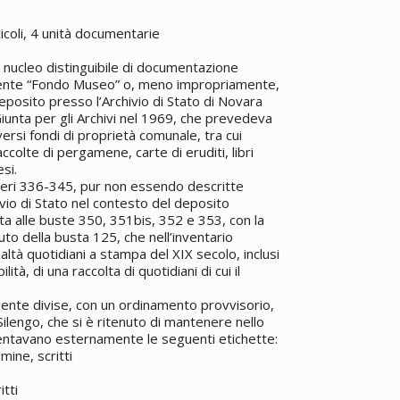
icoli, 4 unità documentarie
 nucleo distinguibile di documentazione
mente “Fondo Museo” o, meno impropriamente,
deposito presso l’Archivio di Stato di Novara
iunta per gli Archivi nel 1969, che prevedeva
versi fondi di proprietà comunale, tra cui
accolte di pergamene, carte di eruditi, libri
esi.
umeri 336-345, pur non essendo descritte
ivio di Stato nel contesto del deposito
a alle buste 350, 351bis, 352 e 353, con la
uto della busta 125, che nell’inventario
ltà quotidiani a stampa del XIX secolo, inclusi
ità, di una raccolta di quotidiani di cui il
nte divise, con un ordinamento provvisorio,
ilengo, che si è ritenuto di mantenere nello
entavano esternamente le seguenti etichette:
ine, scritti
tti