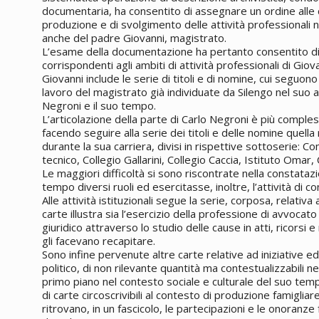
documentaria, ha consentito di assegnare un ordine alle
produzione e di svolgimento delle attività professionali 
anche del padre Giovanni, magistrato.
L’esame della documentazione ha pertanto consentito di ri
corrispondenti agli ambiti di attività professionali di Giov
Giovanni include le serie di titoli e di nomine, cui seguono 
lavoro del magistrato già individuate da Silengo nel suo 
Negroni e il suo tempo.
L’articolazione della parte di Carlo Negroni è più comple
facendo seguire alla serie dei titoli e delle nomine quella re
durante la sua carriera, divisi in rispettive sottoserie: Co
tecnico, Collegio Gallarini, Collegio Caccia, Istituto Omar,
Le maggiori difficoltà si sono riscontrate nella constata
tempo diversi ruoli ed esercitasse, inoltre, l’attività di c
Alle attività istituzionali segue la serie, corposa, relativa 
carte illustra sia l’esercizio della professione di avvoca
giuridico attraverso lo studio delle cause in atti, ricorsi 
gli facevano recapitare.
Sono infine pervenute altre carte relative ad iniziative ed a
politico, di non rilevante quantità ma contestualizzabili ne
primo piano nel contesto sociale e culturale del suo tem
di carte circoscrivibili al contesto di produzione famigliar
ritrovano, in un fascicolo, le partecipazioni e le onoranze