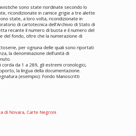
hivistiche sono state riordinate secondo lo
, ricondizionate in camice grigie a tre alette
no state, a loro volta, ricondizionate in
ratorio di cartotecnica dell’Archivio di Stato di
hetta recante il numero di busta e il numero del
me del fondo, oltre che la numerazione di
ttoserie, per ognuna delle quali sono riportati
tenza, la denominazione dell’unità di
nuto.
 corda da 1 a 289, gli estremi cronologici,
upporto, la lingua della documentazione.
Segnatura (esempio): Fondo Manoscritti
ca di Novara, Carte Negroni