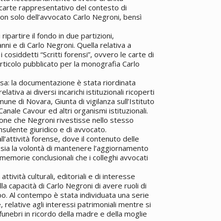
 carte rappresentativo del contesto di
non solo dell’avvocato Carlo Negroni, bensì
partire il fondo in due partizioni,
anni e di Carlo Negroni. Quella relativa a
i cosiddetti “Scritti forensi”, ovvero le carte di
articolo pubblicato per la monografia Carlo
ssa: la documentazione è stata riordinata
lativa ai diversi incarichi istituzionali ricoperti
mune di Novara, Giunta di vigilanza sull’Istituto
 Canale Cavour ed altri organismi istituzionali.
zione che Negroni rivestisse nello stesso
onsulente giuridico e di avvocato.
all’attività forense, dove il contenuto delle
to sia la volontà di mantenere l’aggiornamento
e memorie conclusionali che i colleghi avvocati
ttività culturali, editoriali e di interesse
lla capacità di Carlo Negroni di avere ruoli di
po. Al contempo è stata individuata una serie
e, relative agli interessi patrimoniali mentre si
 funebri in ricordo della madre e della moglie