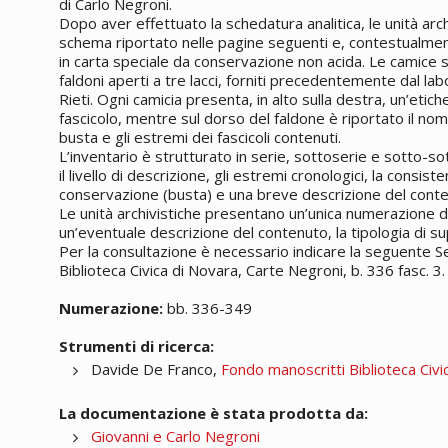
di Carlo Negroni.
Dopo aver effettuato la schedatura analitica, le unità arc
schema riportato nelle pagine seguenti e, contestualmente
in carta speciale da conservazione non acida. Le camice so
faldoni aperti a tre lacci, forniti precedentemente dal labo
Rieti. Ogni camicia presenta, in alto sulla destra, un’etic
fascicolo, mentre sul dorso del faldone è riportato il no
busta e gli estremi dei fascicoli contenuti.
L’inventario è strutturato in serie, sottoserie e sotto-so
il livello di descrizione, gli estremi cronologici, la consis
conservazione (busta) e una breve descrizione del conte
Le unità archivistiche presentano un’unica numerazione di
un’eventuale descrizione del contenuto, la tipologia di s
Per la consultazione è necessario indicare la seguente 
Biblioteca Civica di Novara, Carte Negroni, b. 336 fasc. 3.
Numerazione:
bb. 336-349
Strumenti di ricerca:
Davide De Franco,
Fondo manoscritti Biblioteca Civi
La documentazione è stata prodotta da:
Giovanni e Carlo Negroni