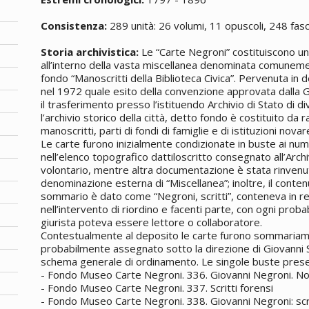
Consistenza:
289 unità: 26 volumi, 11 opuscoli, 248 fasc
Storia archivistica:
Le “Carte Negroni” costituiscono un
all’interno della vasta miscellanea denominata comune
fondo “Manoscritti della Biblioteca Civica”. Pervenuta in 
nel 1972 quale esito della convenzione approvata dalla G
il trasferimento presso l’istituendo Archivio di Stato di di
l’archivio storico della città, detto fondo è costituito da r
manoscritti, parti di fondi di famiglie e di istituzioni novar
Le carte furono inizialmente condizionate in buste ai n
nell’elenco topografico dattiloscritto consegnato all’Arch
volontario, mentre altra documentazione è stata rinvenut
denominazione esterna di “Miscellanea”; inoltre, il conten
sommario è dato come “Negroni, scritti”, conteneva in rea
nell’intervento di riordino e facenti parte, con ogni probabil
giurista poteva essere lettore o collaboratore.
Contestualmente al deposito le carte furono sommariame
probabilmente assegnato sotto la direzione di Giovanni S
schema generale di ordinamento. Le singole buste pres
- Fondo Museo Carte Negroni. 336. Giovanni Negroni. Nom
- Fondo Museo Carte Negroni. 337. Scritti forensi
- Fondo Museo Carte Negroni. 338. Giovanni Negroni: scri