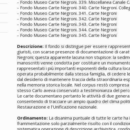
- Fondo Museo Carte Negroni. 339. Miscellanea Canale C
- Fondo Museo Carte Negroni. 340. Carte Negroni. Collegio
- Fondo Museo Carte Negroni. 341. Carte Negroni
- Fondo Museo Carte Negroni. 342. Carte Negroni
- Fondo Museo Carte Negroni. 343. Carte Negroni
- Fondo Museo Carte Negroni. 344. Carte Negroni
- Fondo Museo Carte Negroni. 345. Carte Negroni
Descrizione:
Il fondo si distingue per essere rappresenta
giuristi, con scarse presenze di documentazione di carat
Negroni; questa apparente lacuna non stupisce: la sedim
manoscritti venne condotta per costituire un monumento 
rappresentati i più importanti esponenti della cultura loc
operata probabilmente dalla stessa famiglia, di cedere l
dal desiderio di mantenere traccia della straordinaria esp
nella memoria storica locale. Nel corpus restò compresa
stesso Carlo aveva conservato a testimonianza del perc
Le carte documentano pertanto le attività di due generazio
consentendo di tracciare un ampio quadro del clima politic
Restaurazione e l’Unificazione nazionale.
Ordinamento:
La disanima puntuale di tutte le carte ha 
frammentazione solo parzialmente risolto con il condizio
sistematica operazione di descrizione archivistica, condo