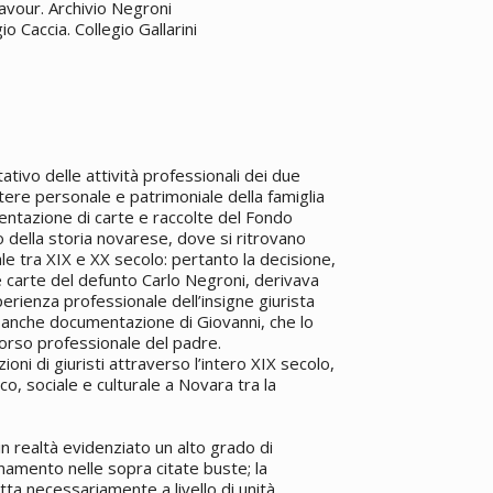
avour. Archivio Negroni
 Caccia. Collegio Gallarini
tivo delle attività professionali dei due
tere personale e patrimoniale della famiglia
entazione di carte e raccolte del Fondo
della storia novarese, dove si ritrovano
ale tra XIX e XX secolo: pertanto la decisione,
e carte del defunto Carlo Negroni, derivava
erienza professionale dell’insigne giurista
 anche documentazione di Giovanni, che lo
orso professionale del padre.
ni di giuristi attraverso l’intero XIX secolo,
o, sociale e culturale a Novara tra la
in realtà evidenziato un alto grado di
namento nelle sopra citate buste; la
tta necessariamente a livello di unità