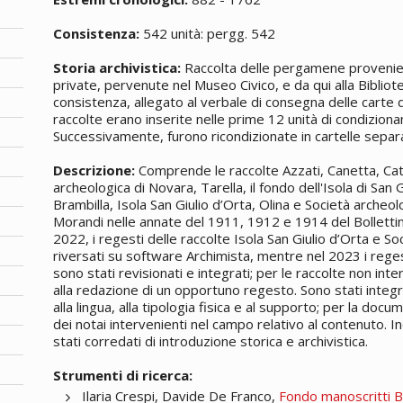
Consistenza:
542 unità: pergg. 542
Storia archivistica:
Raccolta delle pergamene provenienti
private, pervenute nel Museo Civico, e da qui alla Bibliote
consistenza, allegato al verbale di consegna delle carte d
raccolte erano inserite nelle prime 12 unità di condizio
Successivamente, furono ricondizionate in cartelle sepa
Descrizione:
Comprende le raccolte Azzati, Canetta, Catt
archeologica di Novara, Tarella, il fondo dell'Isola di San 
Brambilla, Isola San Giulio d’Orta, Olina e Società archeo
Morandi nelle annate del 1911, 1912 e 1914 del Bollettino
2022, i regesti delle raccolte Isola San Giulio d’Orta e S
riversati su software Archimista, mentre nel 2023 i reges
sono stati revisionati e integrati; per le raccolte non int
alla redazione di un opportuno regesto. Sono stati integra
alla lingua, alla tipologia fisica e al supporto; per la do
dei notai intervenienti nel campo relativo al contenuto. Ino
stati corredati di introduzione storica e archivistica.
Strumenti di ricerca:
Ilaria Crespi, Davide De Franco,
Fondo manoscritti B