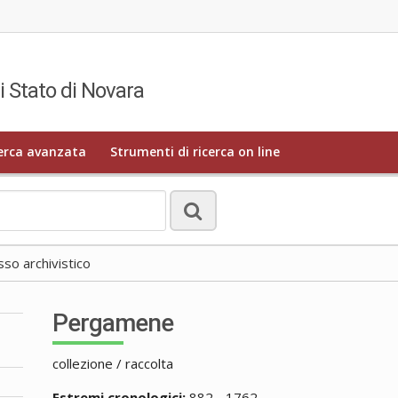
i Stato di Novara
erca avanzata
Strumenti di ricerca on line
o archivistico
Pergamene
collezione / raccolta
Estremi cronologici:
882 - 1762