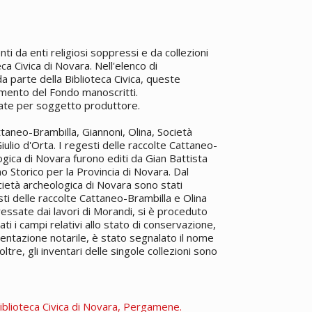
 da enti religiosi soppressi e da collezioni
ca Civica di Novara. Nell'elenco di
a parte della Biblioteca Civica, queste
namento del Fondo manoscritti.
rate per soggetto produttore.
aneo-Brambilla, Giannoni, Olina, Società
Giulio d'Orta. I regesti delle raccolte Cattaneo-
logica di Novara furono editi da Gian Battista
 Storico per la Provincia di Novara. Dal
ocietà archeologica di Novara sono stati
ti delle raccolte Cattaneo-Brambilla e Olina
eressate dai lavori di Morandi, si è proceduto
ti i campi relativi allo stato di conservazione,
cumentazione notarile, è stato segnalato il nome
ltre, gli inventari delle singole collezioni sono
iblioteca Civica di Novara, Pergamene.