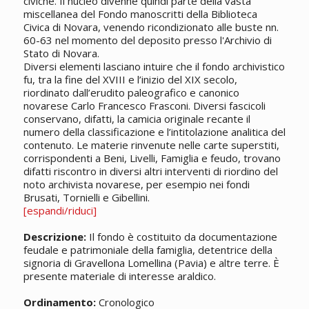
civiche. Il nucleo divenne quindi parte della vasta
miscellanea del Fondo manoscritti della Biblioteca
Civica di Novara, venendo ricondizionato alle buste nn.
60-63 nel momento del deposito presso l'Archivio di
Stato di Novara.
Diversi elementi lasciano intuire che il fondo archivistico
fu, tra la fine del XVIII e l’inizio del XIX secolo,
riordinato dall’erudito paleografico e canonico
novarese Carlo Francesco Frasconi. Diversi fascicoli
conservano, difatti, la camicia originale recante il
numero della classificazione e l’intitolazione analitica del
contenuto. Le materie rinvenute nelle carte superstiti,
corrispondenti a Beni, Livelli, Famiglia e feudo, trovano
difatti riscontro in diversi altri interventi di riordino del
noto archivista novarese, per esempio nei fondi
Brusati, Tornielli e Gibellini.
[espandi/riduci]
Descrizione:
Il fondo è costituito da documentazione
feudale e patrimoniale della famiglia, detentrice della
signoria di Gravellona Lomellina (Pavia) e altre terre. È
presente materiale di interesse araldico.
Ordinamento:
Cronologico