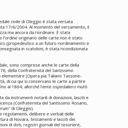
dale civile di Oleggio è stata versata
 data 17/6/2004. Al momento del versamento, il
zza ma ancora da riordinare. È stata
 l'ordine originario delle carte non è stato
itico (propedeutico a un futuro riordinamento e
onsegnata in scatoloni, è stata ricondizionata
edale, sono comprese anche le carte della
676, della Confraternita del Santissimo
ola elementare (Opera pia Taliano Tassone-
ità, di cui qui si conservano le carte a partire
fino al 1864, allorché l'ente ospedaliero mutò
 da instrumenti notarili di donazioni, lasciti e
icenza (Confraternita del Santissimo Rosario,
rum" di Oleggio).
e regolamenti, delibere e verbali delle
tura di Novara, testamenti e lasciti dei
oni di doti, registri giornali del tesoriere,