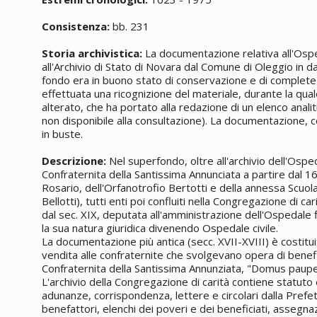
Consistenza:
bb. 231
Storia archivistica:
La documentazione relativa all'Ospe
all'Archivio di Stato di Novara dal Comune di Oleggio in
fondo era in buono stato di conservazione e di complete
effettuata una ricognizione del materiale, durante la quale
alterato, che ha portato alla redazione di un elenco anal
non disponibile alla consultazione). La documentazione, c
in buste.
Descrizione:
Nel superfondo, oltre all'archivio dell'Osp
Confraternita della Santissima Annunciata a partire dal 1
Rosario, dell'Orfanotrofio Bertotti e della annessa Scu
Bellotti), tutti enti poi confluiti nella Congregazione di car
dal sec. XIX, deputata all'amministrazione dell'Ospedale 
la sua natura giuridica divenendo Ospedale civile.
La documentazione più antica (secc. XVII-XVIII) è costituita
vendita alle confraternite che svolgevano opera di benef
Confraternita della Santissima Annunziata, "Domus paupe
L'archivio della Congregazione di carità contiene statuto 
adunanze, corrispondenza, lettere e circolari dalla Prefet
benefattori, elenchi dei poveri e dei beneficiati, assegnazi