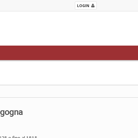
LOGIN
'Agogna
25 e fino al 1815