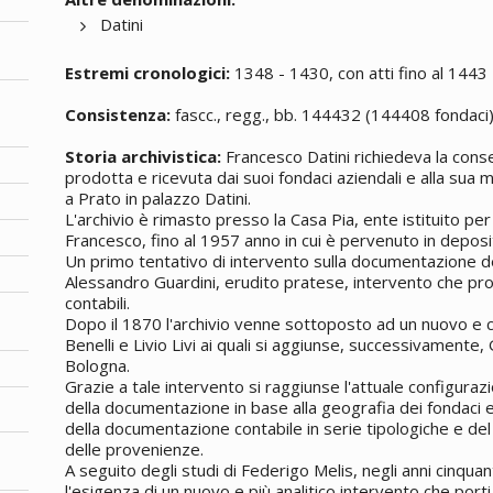
Datini
Estremi cronologici:
1348 - 1430, con atti fino al 1443
Consistenza:
fascc., regg., bb. 144432 (144408 fondaci
Storia archivistica:
Francesco Datini richiedeva la con
prodotta e ricevuta dai suoi fondaci aziendali e alla sua 
a Prato in palazzo Datini.
L'archivio è rimasto presso la Casa Pia, ente istituito p
Francesco, fino al 1957 anno in cui è pervenuto in deposito
Un primo tentativo di intervento sulla documentazione d
Alessandro Guardini, erudito pratese, intervento che prob
contabili.
Dopo il 1870 l'archivio venne sottoposto ad un nuovo e 
Benelli e Livio Livi ai quali si aggiunse, successivamente, G
Bologna.
Grazie a tale intervento si raggiunse l'attuale configurazio
della documentazione in base alla geografia dei fondaci e,
della documentazione contabile in serie tipologiche e del
delle provenienze.
A seguito degli studi di Federigo Melis, negli anni cinqu
l'esigenza di un nuovo e più analitico intervento che porti