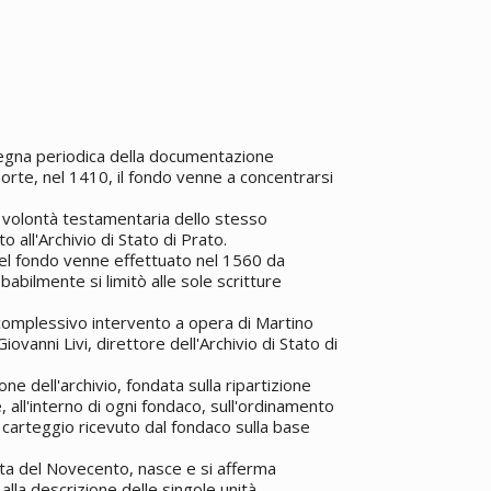
)
segna periodica della documentazione
morte, nel 1410, il fondo venne a concentrarsi
er volontà testamentaria dello stesso
 all'Archivio di Stato di Prato.
el fondo venne effettuato nel 1560 da
abilmente si limitò alle sole scritture
complessivo intervento a opera di Martino
iovanni Livi, direttore dell'Archivio di Stato di
ne dell'archivio, fondata sulla ripartizione
 all'interno di ogni fondaco, sull'ordinamento
 carteggio ricevuto dal fondaco sulla base
anta del Novecento, nasce e si afferma
 alla descrizione delle singole unità