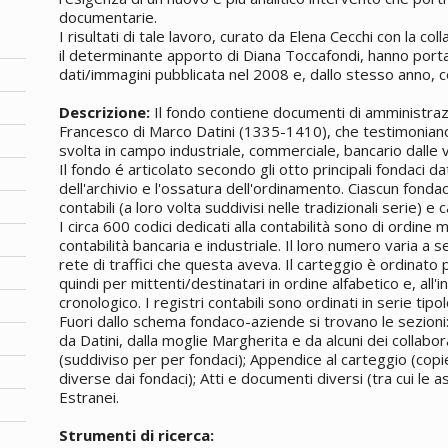
documentarie.
I risultati di tale lavoro, curato da Elena Cecchi con la col
il determinante apporto di Diana Toccafondi, hanno porta
dati/immagini pubblicata nel 2008 e, dallo stesso anno, co
Descrizione:
Il fondo contiene documenti di amministraz
Francesco di Marco Datini (1335-1410), che testimoniano
svolta in campo industriale, commerciale, bancario dalle v
Il fondo é articolato secondo gli otto principali fondaci dat
dell'archivio e l'ossatura dell'ordinamento. Ciascun fondaco
contabili (a loro volta suddivisi nelle tradizionali serie) e
I circa 600 codici dedicati alla contabilità sono di ordine
contabilità bancaria e industriale. Il loro numero varia a 
rete di traffici che questa aveva. Il carteggio è ordinato 
quindi per mittenti/destinatari in ordine alfabetico e, all
cronologico. I registri contabili sono ordinati in serie tipo
Fuori dallo schema fondaco-aziende si trovano le sezioni:
da Datini, dalla moglie Margherita e da alcuni dei collabor
(suddiviso per per fondaci); Appendice al carteggio (copie 
diverse dai fondaci); Atti e documenti diversi (tra cui le 
Estranei.
Strumenti di ricerca: