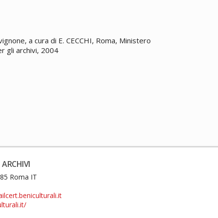
Avignone, a cura di E. CECCHI, Roma, Ministero
er gli archivi, 2004
 ARCHIVI
0185 Roma IT
cert.beniculturali.it
turali.it/