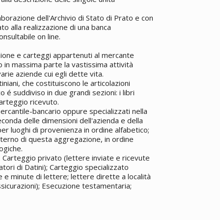
laborazione dell'Archivio di Stato di Prato e con
to alla realizzazione di una banca
nsultabile on line.
ione e carteggi appartenuti al mercante
 in massima parte la vastissima attività
arie aziende cui egli dette vita.
iniani, che costituiscono le articolazioni
 é suddiviso in due grandi sezioni: i libri
 carteggio ricevuto.
 mercantile-bancario oppure specializzati nella
seconda delle dimensioni dell'azienda e della
per luoghi di provenienza in ordine alfabetico;
'interno di questa aggregazione, in ordine
logiche.
 Carteggio privato (lettere inviate e ricevute
atori di Datini); Carteggio specializzato
e minute di lettere; lettere dirette a località
assicurazioni); Esecuzione testamentaria;