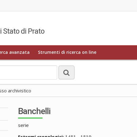
i Stato di Prato
erca avanzata
Strumenti di ricerca on line
o archivistico
Banchelli
serie
Estremi cronologici:
1451 - 1519