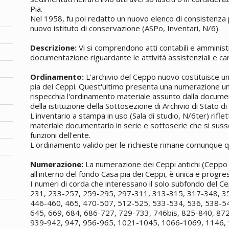
Pia.
Nel 1958, fu poi redatto un nuovo elenco di consistenza p
nuovo istituto di conservazione (ASPo, Inventari, N/6).
Descrizione:
Vi si comprendono atti contabili e amminist
documentazione riguardante le attività assistenziali e car
Ordinamento:
L'archivio del Ceppo nuovo costituisce 
pia dei Ceppi. Quest'ultimo presenta una numerazione unic
rispecchia l'ordinamento materiale assunto dalla docume
della istituzione della Sottosezione di Archivio di Stato di
L'inventario a stampa in uso (Sala di studio, N/6ter) rifle
materiale documentario in serie e sottoserie che si sus
funzioni dell'ente.
L'ordinamento valido per le richieste rimane comunque qu
Numerazione:
La numerazione dei Ceppi antichi (Ceppo 
all'interno del fondo Casa pia dei Ceppi, è unica e progre
I numeri di corda che interessano il solo subfondo del 
231, 233-257, 259-295, 297-311, 313-315, 317-348, 3
446-460, 465, 470-507, 512-525, 533-534, 536, 538-5
645, 669, 684, 686-727, 729-733, 746bis, 825-840, 87
939-942, 947, 956-965, 1021-1045, 1066-1069, 1146,