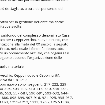
iù dettagliato, a cura del personale del
rativi per la gestione dell'ente ma anche
itative svolte.
un subfondo del complesso denominato Casa
a per i Ceppi vecchio, nuovo e riuniti, che
ntazione alla metà del XX secolo, a seguito
 Prato, nella quale il fondo fu depositato.
tte un ordinamento virtuale, che organizza il
seguono secondo l'organizzazione delle
ello materiale.
vecchio, Ceppo nuovo e Ceppi riuniti),
ssiva da 1 a 3712.
Ceppo nuovo sono i seguenti: 217-222, 229-
50-394, 403-408, 410-414, 430, 438-443,
46, 553, 557-587, 590-591, 593-632, 644-
2-880, 898-899, 907-916, 921-925, 935-937,
 1183, 1211-1212, 1233, 1265, 1267-1308,