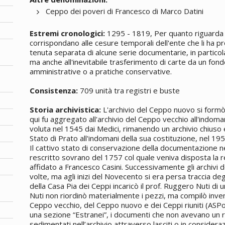
Ceppo dei poveri di Francesco di Marco Datini
Estremi cronologici:
1295 - 1819, Per quanto riguarda gl
corrispondano alle cesure temporali dell'ente che li ha p
tenuta separata di alcune serie documentarie, in particol
ma anche all'inevitabile trasferimento di carte da un fondo
amministrative o a pratiche conservative.
Consistenza:
709 unità tra registri e buste
Storia archivistica:
L'archivio del Ceppo nuovo si formò 
qui fu aggregato all'archivio del Ceppo vecchio all'indomani
voluta nel 1545 dai Medici, rimanendo un archivio chiuso e
Stato di Prato all'indomani della sua costituzione, nel 195
Il cattivo stato di conservazione della documentazione ne
rescritto sovrano del 1757 col quale veniva disposta la r
affidato a Francesco Casini. Successivamente gli archivi d
volte, ma agli inizi del Novecento si era persa traccia deg
della Casa Pia dei Ceppi incaricò il prof. Ruggero Nuti di
Nuti non riordinò materialmente i pezzi, ma compilò inventa
Ceppo vecchio, del Ceppo nuovo e dei Ceppi riuniti (ASPo
una sezione “Estranei”, i documenti che non avevano un 
sedimentati nell’archivio attraverso lasciti o in considerazi