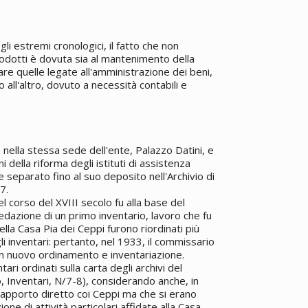
i estremi cronologici, il fatto che non
rodotti è dovuta sia al mantenimento della
are quelle legate all'amministrazione dei beni,
 all'altro, dovuto a necessità contabili e
nella stessa sede dell'ente, Palazzo Datini, e
 della riforma degli istituti di assistenza
 separato fino al suo deposito nell'Archivio di
7.
l corso del XVIII secolo fu alla base del
edazione di un primo inventario, lavoro che fu
ella Casa Pia dei Ceppi furono riordinati più
li inventari: pertanto, nel 1933, il commissario
 un nuovo ordinamento e inventariazione.
ri ordinati sulla carta degli archivi del
, Inventari, N/7-8), considerando anche, in
rapporto diretto coi Ceppi ma che si erano
one di attività particolari affidate alla Casa