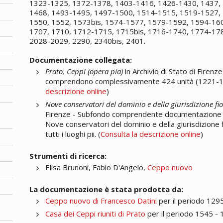
1323-1325, 1372-1378, 1403-1416, 1426-1430, 1437, 
1468, 1493-1495, 1497-1500, 1514-1515, 1519-1527, 
1550, 1552, 1573bis, 1574-1577, 1579-1592, 1594-160
1707, 1710, 1712-1715, 1715bis, 1716-1740, 1774-178
2028-2029, 2290, 2340bis, 2401.
Documentazione collegata:
Prato, Ceppi (opera pia)
in Archivio di Stato di Firenze
comprendono complessivamente 424 unità (1221-1662
descrizione online
)
Nove conservatori del dominio e della giurisdizione fi
Firenze - Subfondo comprendente documentazione di
Nove conservatori del dominio e della giurisdizione f
tutti i luoghi pii. (
Consulta la descrizione online
)
Strumenti di ricerca:
Elisa Brunoni, Fabio D'Angelo,
Ceppo nuovo
La documentazione è stata prodotta da:
Ceppo nuovo di Francesco Datini
per il periodo 129
Casa dei Ceppi riuniti di Prato
per il periodo 1545 -