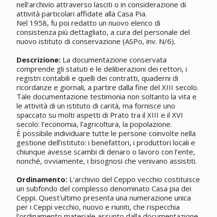
nell’archivio attraverso lasciti o in considerazione di
attività particolari affidate alla Casa Pia.
Nel 1958, fu poi redatto un nuovo elenco di
consistenza più dettagliato, a cura del personale del
nuovo istituto di conservazione (ASPo, inv. N/6).
Descrizione:
La documentazione conservata
comprende gli statuti e le deliberazioni dei rettori, i
registri contabili e quelli dei contratti, quaderni di
ricordanze e giornali, a partire dalla fine del XIII secolo.
Tale documentazione testimonia non soltanto la vita e
le attività di un istituto di carità, ma fornisce uno
spaccato su molti aspetti di Prato tra il XIII e il XVI
secolo: l’economia, l’agricoltura, la popolazione.
È possibile individuare tutte le persone coinvolte nella
gestione dell’istituto: i benefattori, i produttori locali e
chiunque avesse scambi di denaro o lavoro con l’ente,
nonché, ovviamente, i bisognosi che venivano assistiti.
Ordinamento:
L'archivio del Ceppo vecchio costituisce
un subfondo del complesso denominato Casa pia dei
Ceppi. Quest'ultimo presenta una numerazione unica
per i Ceppi vecchio, nuovo e riuniti, che rispecchia
l'ordinamento materiale assunto dalla documentazione