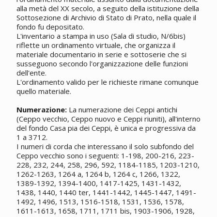
alla metà del XX secolo, a seguito della istituzione della
Sottosezione di Archivio di Stato di Prato, nella quale il
fondo fu depositato.
L'inventario a stampa in uso (Sala di studio, N/6bis)
riflette un ordinamento virtuale, che organizza il
materiale documentario in serie e sottoserie che si
susseguono secondo l'organizzazione delle funzioni
dell'ente.
L'ordinamento valido per le richieste rimane comunque
quello materiale.
Numerazione:
La numerazione dei Ceppi antichi
(Ceppo vecchio, Ceppo nuovo e Ceppi riuniti), all'interno
del fondo Casa pia dei Ceppi, è unica e progressiva da
1 a 3712.
I numeri di corda che interessano il solo subfondo del
Ceppo vecchio sono i seguenti: 1-198, 200-216, 223-
228, 232, 244, 258, 296, 592, 1184-1185, 1203-1210,
1262-1263, 1264 a, 1264 b, 1264 c, 1266, 1322,
1389-1392, 1394-1400, 1417-1425, 1431-1432,
1438, 1440, 1440 ter, 1441-1442, 1445-1447, 1491-
1492, 1496, 1513, 1516-1518, 1531, 1536, 1578,
1611-1613, 1658, 1711, 1711 bis, 1903-1906, 1928,