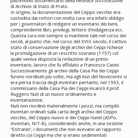
patrimonio documentario della neonata Sottosezione
di Archivio di Stato di Prato.
In origine, la documentazione del Ceppo vecchio era
custodita dai rettori con molta cura: era infatti obbligo
per i governatori di redigere un inventario dei beni,
comprendente libri, privilegi, lettere d’indulgenza ecc.
Questa cura non sempre si mantiene tale nel corso dei
secoli, al punto che, nel corso del XVIII secolo, il cattivo
stato di conservazione degli archivi dei Ceppi richiese
la promulgazione di un rescritto sovrano (1757) col
quale veniva disposta la redazione di un primo
inventario, lavoro che fu affidato a Francesco Casini.
Successivamente gli archivi della Casa Pia dei Ceppi
furono riordinati più volte, ma agli inizi del Novecento si
era persa traccia degli inventari: pertanto, nel 1933, il
commissario della Casa Pia dei Ceppi incaricò il prof.
Ruggero Nuti di un nuovo ordinamento e
inventariazione.
Nuti non riordinò materialmente i pezzi, ma compilò
inventari ordinati sulla carta degli archivi del Ceppo
vecchio, del Ceppo nuovo e dei Ceppi riuniti (ASPo,
Inventari, N/7-8), considerando anche, in una sezione
“Estranei”, i documenti che non avevano un rapporto
diretto coi Ceppi ma che si erano sedimentati