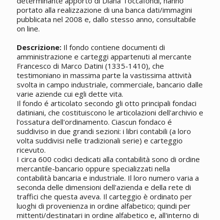
determinante apporto di Diana Toccafondi, hanno
portato alla realizzazione di una banca dati/immagini
pubblicata nel 2008 e, dallo stesso anno, consultabile
on line.
Descrizione:
Il fondo contiene documenti di
amministrazione e carteggi appartenuti al mercante
Francesco di Marco Datini (1335-1410), che
testimoniano in massima parte la vastissima attività
svolta in campo industriale, commerciale, bancario dalle
varie aziende cui egli dette vita.
Il fondo é articolato secondo gli otto principali fondaci
datiniani, che costituiscono le articolazioni dell'archivio e
l'ossatura dell'ordinamento. Ciascun fondaco é
suddiviso in due grandi sezioni: i libri contabili (a loro
volta suddivisi nelle tradizionali serie) e carteggio
ricevuto.
I circa 600 codici dedicati alla contabilità sono di ordine
mercantile-bancario oppure specializzati nella
contabilità bancaria e industriale. Il loro numero varia a
seconda delle dimensioni dell'azienda e della rete di
traffici che questa aveva. Il carteggio è ordinato per
luoghi di provenienza in ordine alfabetico; quindi per
mittenti/destinatari in ordine alfabetico e, all'interno di