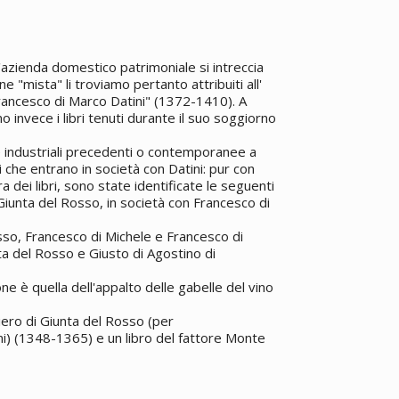
'azienda domestico patrimoniale si intreccia
one "mista" li troviamo pertanto attribuiti all'
rancesco di Marco Datini" (1372-1410). A
o invece i libri tenuti durante il suo soggiorno
de industriali precedenti o contemporanee a
ri che entrano in società con Datini: pur con
 dei libri, sono state identificate le seguenti
 Giunta del Rosso, in società con Francesco di
sso, Francesco di Michele e Francesco di
a del Rosso e Giusto di Agostino di
e è quella dell'appalto delle gabelle del vino
Piero di Giunta del Rosso (per
ni) (1348-1365) e un libro del fattore Monte