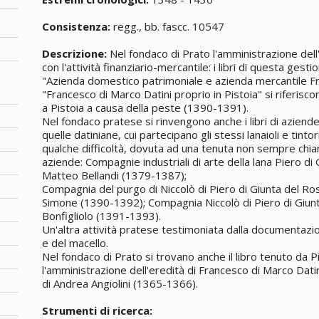
Consistenza:
regg., bb. fascc. 10547
Descrizione:
Nel fondaco di Prato l'amministrazione dell
con l'attività finanziario-mercantile: i libri di questa gesti
"Azienda domestico patrimoniale e azienda mercantile F
"Francesco di Marco Datini proprio in Pistoia" si riferiscon
a Pistoia a causa della peste (1390-1391).
Nel fondaco pratese si rinvengono anche i libri di azien
quelle datiniane, cui partecipano gli stessi lanaioli e tinto
qualche difficoltà, dovuta ad una tenuta non sempre chiara
aziende: Compagnie industriali di arte della lana Piero di
Matteo Bellandi (1379-1387);
Compagnia del purgo di Niccolò di Piero di Giunta del Ro
Simone (1390-1392); Compagnia Niccolò di Piero di Giunt
Bonfigliolo (1391-1393).
Un'altra attività pratese testimoniata dalla documentazion
e del macello.
Nel fondaco di Prato si trovano anche il libro tenuto da 
l'amministrazione dell'eredità di Francesco di Marco Dati
di Andrea Angiolini (1365-1366).
Strumenti di ricerca: