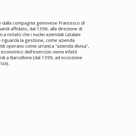
95 dalla compagnia genovese Francesco di
ndi affidato, dal 1396, alla direzione di
a notato che i nuclei aziendali catalani
o riguarda la gestione, come azienda
li operano come un'unica "azienda divisa",
 economico dell'esercizio viene infatti
ndi a Barcellona (dal 1399, ad eccezione
nza).