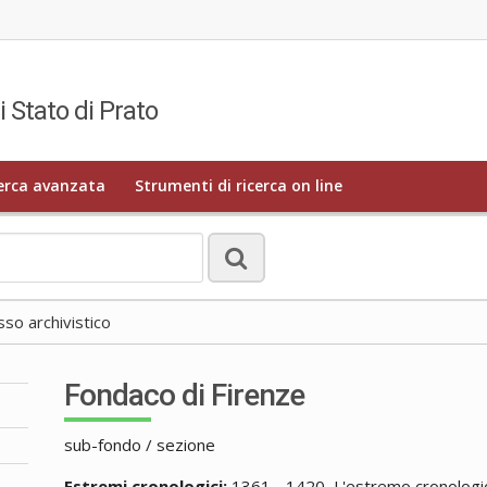
i Stato di Prato
erca avanzata
Strumenti di ricerca on line
o archivistico
Fondaco di Firenze
sub-fondo / sezione
Estremi cronologici:
1361 - 1420, L'estremo cronologico