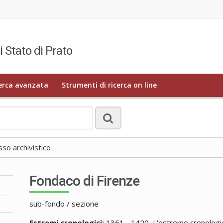
i Stato di Prato
erca avanzata
Strumenti di ricerca on line
o archivistico
Fondaco di Firenze
sub-fondo / sezione
Estremi cronologici:
1361 - 1420, L'estremo cronologico