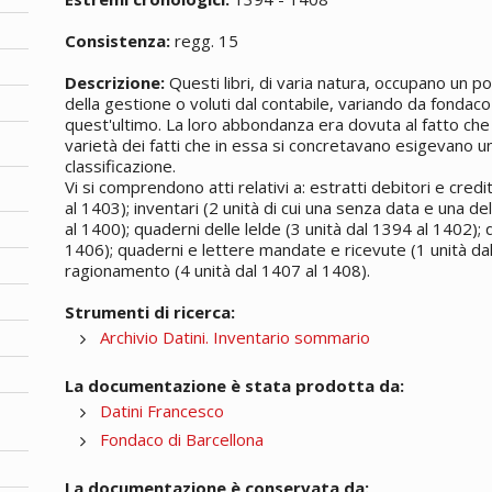
Consistenza:
regg. 15
Descrizione:
Questi libri, di varia natura, occupano un p
della gestione o voluti dal contabile, variando da fondaco
quest'ultimo. La loro abbondanza era dovuta al fatto che l
varietà dei fatti che in essa si concretavano esigevano u
classificazione.
Vi si comprendono atti relativi a: estratti debitori e cred
al 1403); inventari (2 unità di cui una senza data e una de
al 1400); quaderni delle lelde (3 unità dal 1394 al 1402);
1406); quaderni e lettere mandate e ricevute (1 unità dal 
ragionamento (4 unità dal 1407 al 1408).
Strumenti di ricerca:
Archivio Datini. Inventario sommario
La documentazione è stata prodotta da:
Datini Francesco
Fondaco di Barcellona
La documentazione è conservata da: