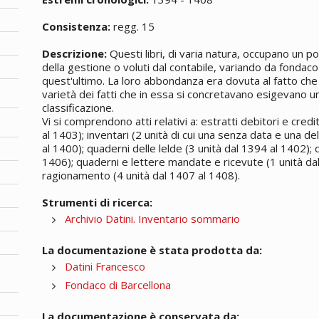
Consistenza:
regg. 15
Descrizione:
Questi libri, di varia natura, occupano un p
della gestione o voluti dal contabile, variando da fondaco
quest'ultimo. La loro abbondanza era dovuta al fatto che l
varietà dei fatti che in essa si concretavano esigevano u
classificazione.
Vi si comprendono atti relativi a: estratti debitori e cred
al 1403); inventari (2 unità di cui una senza data e una de
al 1400); quaderni delle lelde (3 unità dal 1394 al 1402);
1406); quaderni e lettere mandate e ricevute (1 unità dal 
ragionamento (4 unità dal 1407 al 1408).
Strumenti di ricerca:
Archivio Datini. Inventario sommario
La documentazione è stata prodotta da:
Datini Francesco
Fondaco di Barcellona
La documentazione è conservata da: