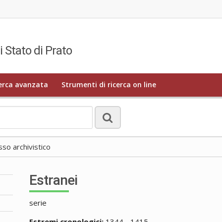
i Stato di Prato
erca avanzata
Strumenti di ricerca on line
o archivistico
Estranei
serie
Estremi cronologici:
1344 - 1415