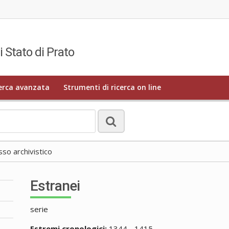
i Stato di Prato
erca avanzata
Strumenti di ricerca on line
o archivistico
Estranei
serie
Estremi cronologici:
1344 - 1415