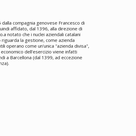
95 dalla compagnia genovese Francesco di
ndi affidato, dal 1396, alla direzione di
a notato che i nuclei aziendali catalani
o riguarda la gestione, come azienda
li operano come un'unica "azienda divisa",
 economico dell'esercizio viene infatti
ndi a Barcellona (dal 1399, ad eccezione
nza).