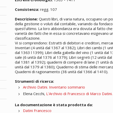
Consistenza:
regg. 107
Descrizione:
Questi libri, di varia natura, occupano un p
della gestione o voluti dal contabile, variando da fondaco
quest'ultimo. La loro abbondanza era dovuta al fatto che l
varietà dei fatti che in essa si concretavano esigevano u
classificazione.
Vi si comprendono: Estratti di debitori e creditori, merc
Inventari (4 unità dal 1367 al 1382); Libri dei cambi (1 uni
dal 1363 l 1399); Libri della gabella del vino (1 unità dal 
sale (6 unità dal 1376 al 1379); Libri segreti (12 unità da
dal 1381 al 1392); quaderni di compere di lane (1 unità d
unità dal 1379 al 1380); Quaderno di stima delle mercanzie
Quaderni di ragionamento (38 unità dal 1366 al 1410).
Strumenti di ricerca:
Archivio Datini. Inventario sommario
Elena Cecchi,
L'Archivio di Francesco di Marco Datini
La documentazione è stata prodotta da:
Datini Francesco