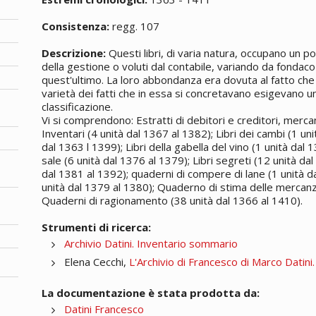
Consistenza:
regg. 107
Descrizione:
Questi libri, di varia natura, occupano un p
della gestione o voluti dal contabile, variando da fondaco
quest'ultimo. La loro abbondanza era dovuta al fatto che l
varietà dei fatti che in essa si concretavano esigevano u
classificazione.
Vi si comprendono: Estratti di debitori e creditori, merc
Inventari (4 unità dal 1367 al 1382); Libri dei cambi (1 uni
dal 1363 l 1399); Libri della gabella del vino (1 unità dal 
sale (6 unità dal 1376 al 1379); Libri segreti (12 unità da
dal 1381 al 1392); quaderni di compere di lane (1 unità d
unità dal 1379 al 1380); Quaderno di stima delle mercanzie
Quaderni di ragionamento (38 unità dal 1366 al 1410).
Strumenti di ricerca:
Archivio Datini. Inventario sommario
Elena Cecchi,
L'Archivio di Francesco di Marco Datini
La documentazione è stata prodotta da:
Datini Francesco