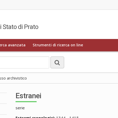
i Stato di Prato
erca avanzata
Strumenti di ricerca on line
o archivistico
Estranei
serie
Estremi cronologici:
1344 - 1415