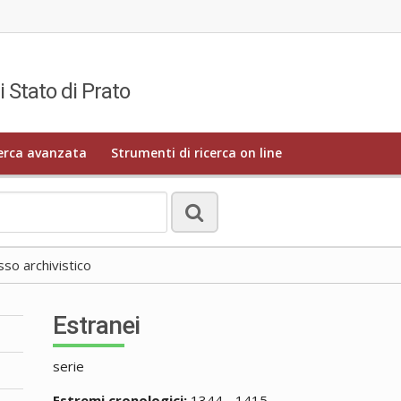
i Stato di Prato
erca avanzata
Strumenti di ricerca on line
o archivistico
Estranei
serie
Estremi cronologici:
1344 - 1415