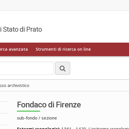
i Stato di Prato
erca avanzata
Strumenti di ricerca on line
o archivistico
Fondaco di Firenze
sub-fondo / sezione
Estremi cronologici:
1361 - 1420, L'estremo cronologico