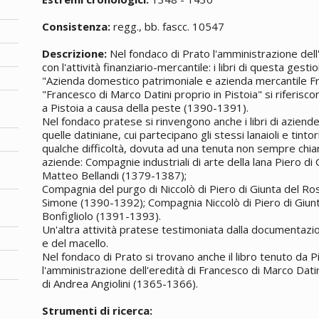
Consistenza:
regg., bb. fascc. 10547
Descrizione:
Nel fondaco di Prato l'amministrazione dell
con l'attività finanziario-mercantile: i libri di questa gesti
"Azienda domestico patrimoniale e azienda mercantile F
"Francesco di Marco Datini proprio in Pistoia" si riferiscon
a Pistoia a causa della peste (1390-1391).
Nel fondaco pratese si rinvengono anche i libri di azien
quelle datiniane, cui partecipano gli stessi lanaioli e tinto
qualche difficoltà, dovuta ad una tenuta non sempre chiara
aziende: Compagnie industriali di arte della lana Piero di
Matteo Bellandi (1379-1387);
Compagnia del purgo di Niccolò di Piero di Giunta del Ro
Simone (1390-1392); Compagnia Niccolò di Piero di Giunt
Bonfigliolo (1391-1393).
Un'altra attività pratese testimoniata dalla documentazion
e del macello.
Nel fondaco di Prato si trovano anche il libro tenuto da 
l'amministrazione dell'eredità di Francesco di Marco Dati
di Andrea Angiolini (1365-1366).
Strumenti di ricerca: