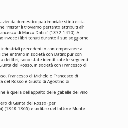
'azienda domestico patrimoniale si intreccia
one "mista" li troviamo pertanto attribuiti all'
rancesco di Marco Datini" (1372-1410). A
o invece i libri tenuti durante il suo soggiorno
de industriali precedenti o contemporanee a
ri che entrano in società con Datini: pur con
 dei libri, sono state identificate le seguenti
 Giunta del Rosso, in società con Francesco di
sso, Francesco di Michele e Francesco di
a del Rosso e Giusto di Agostino di
e è quella dell'appalto delle gabelle del vino
Piero di Giunta del Rosso (per
ni) (1348-1365) e un libro del fattore Monte