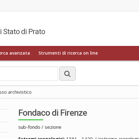
i Stato di Prato
erca avanzata
Strumenti di ricerca on line
o archivistico
Fondaco di Firenze
sub-fondo / sezione
Estremi cronologici:
1361 - 1420, L'estremo cronologico