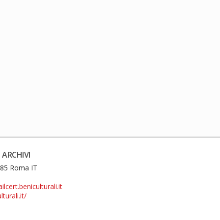
 ARCHIVI
0185 Roma IT
cert.beniculturali.it
turali.it/