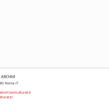
 ARCHIVI
0185 Roma IT
cert.beniculturali.it
turali.it/