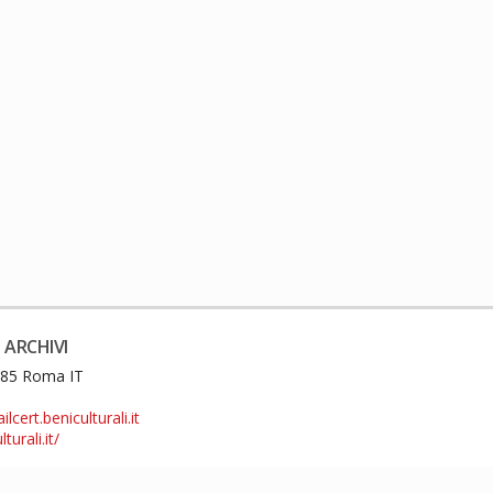
 ARCHIVI
0185 Roma IT
cert.beniculturali.it
turali.it/