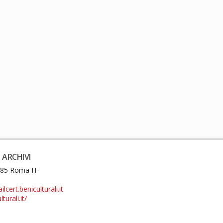
 ARCHIVI
0185 Roma IT
cert.beniculturali.it
turali.it/