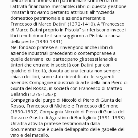
dell'azienda domestico patrimoniale si intreccia con
l'attività finanziario-mercantile: i libri di questa gestione
"mista" li troviamo pertanto attribuiti all' "Azienda
domestico patrimoniale e azienda mercantile
Francesco di Marco Datini" (1372-1410). A "Francesco
di Marco Datini proprio in Pistoia" si riferiscono invece i
libri tenuti durante il suo soggiorno a Pistoia a causa
della peste (1390-1391).
Nel fondaco pratese si rinvengono anche i libri di
aziende industriali precedenti o contemporanee a
quelle datiniane, cui partecipano gli stessi lanaioli e
tintori che entrano in società con Datini: pur con
qualche difficoltà, dovuta ad una tenuta non sempre
chiara dei libri, sono state identificate le seguenti
aziende: Compagnie industriali di arte della lana Piero di
Giunta del Rosso, in società con Francesco di Matteo
Bellandi (1379-1387);
Compagnia del purgo di Niccolò di Piero di Giunta del
Rosso, Francesco di Michele e Francesco di Simone
(1390-1392); Compagnia Niccolò di Piero di Giunta del
Rosso e Giusto di Agostino di Bonfigliolo (1391-1393).
Un'altra attività pratese testimoniata dalla
documentazione è quella dell'appalto delle gabelle del
vino e del macello.