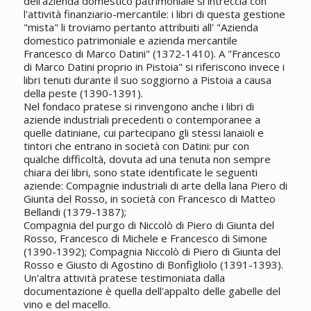
dell'azienda domestico patrimoniale si intreccia con
l'attività finanziario-mercantile: i libri di questa gestione
"mista" li troviamo pertanto attribuiti all' "Azienda
domestico patrimoniale e azienda mercantile
Francesco di Marco Datini" (1372-1410). A "Francesco
di Marco Datini proprio in Pistoia" si riferiscono invece i
libri tenuti durante il suo soggiorno a Pistoia a causa
della peste (1390-1391).
Nel fondaco pratese si rinvengono anche i libri di
aziende industriali precedenti o contemporanee a
quelle datiniane, cui partecipano gli stessi lanaioli e
tintori che entrano in società con Datini: pur con
qualche difficoltà, dovuta ad una tenuta non sempre
chiara dei libri, sono state identificate le seguenti
aziende: Compagnie industriali di arte della lana Piero di
Giunta del Rosso, in società con Francesco di Matteo
Bellandi (1379-1387);
Compagnia del purgo di Niccolò di Piero di Giunta del
Rosso, Francesco di Michele e Francesco di Simone
(1390-1392); Compagnia Niccolò di Piero di Giunta del
Rosso e Giusto di Agostino di Bonfigliolo (1391-1393).
Un'altra attività pratese testimoniata dalla
documentazione è quella dell'appalto delle gabelle del
vino e del macello.