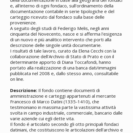
della documentazione in base alla geografia dei fondaci
e, all'interno di ogni fondaco, sull'ordinamento della
documentazione contabile in serie tipologiche e del
carteggio ricevuto dal fondaco sulla base delle
provenienze.
A seguito degli studi di Federigo Melis, negli anni
cinquanta del Novecento, nasce e si afferma l'esigenza
di un nuovo e più analitico intervento che porti alla
descrizione delle singole unità documentarie.
I risultati di tale lavoro, curato da Elena Cecchi con la
collaborazione dell'Archivio di Stato di Prato e con il
determinante apporto di Diana Toccafondi, hanno
portato alla realizzazione di una banca dati/immagini
pubblicata nel 2008 e, dallo stesso anno, consultabile
on line.
Descrizione:
Il fondo contiene documenti di
amministrazione e carteggi appartenuti al mercante
Francesco di Marco Datini (1335-1410), che
testimoniano in massima parte la vastissima attività
svolta in campo industriale, commerciale, bancario dalle
varie aziende cui egli dette vita.
Il fondo é articolato secondo gli otto principali fondaci
datiniani, che costituiscono le articolazioni dell'archivio e