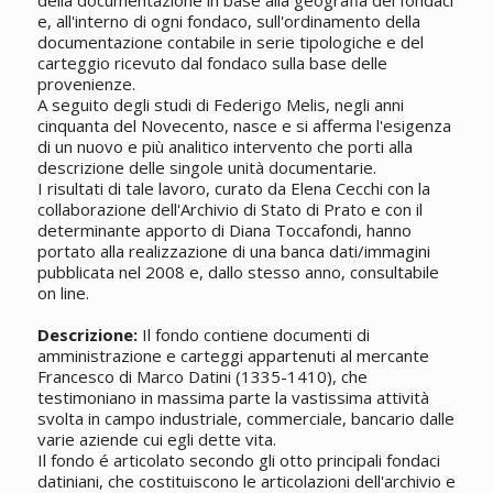
della documentazione in base alla geografia dei fondaci
e, all'interno di ogni fondaco, sull'ordinamento della
documentazione contabile in serie tipologiche e del
carteggio ricevuto dal fondaco sulla base delle
provenienze.
A seguito degli studi di Federigo Melis, negli anni
cinquanta del Novecento, nasce e si afferma l'esigenza
di un nuovo e più analitico intervento che porti alla
descrizione delle singole unità documentarie.
I risultati di tale lavoro, curato da Elena Cecchi con la
collaborazione dell'Archivio di Stato di Prato e con il
determinante apporto di Diana Toccafondi, hanno
portato alla realizzazione di una banca dati/immagini
pubblicata nel 2008 e, dallo stesso anno, consultabile
on line.
Descrizione:
Il fondo contiene documenti di
amministrazione e carteggi appartenuti al mercante
Francesco di Marco Datini (1335-1410), che
testimoniano in massima parte la vastissima attività
svolta in campo industriale, commerciale, bancario dalle
varie aziende cui egli dette vita.
Il fondo é articolato secondo gli otto principali fondaci
datiniani, che costituiscono le articolazioni dell'archivio e