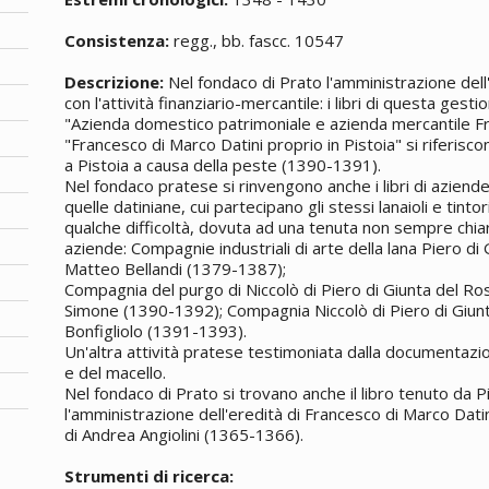
Consistenza:
regg., bb. fascc. 10547
Descrizione:
Nel fondaco di Prato l'amministrazione dell
con l'attività finanziario-mercantile: i libri di questa gesti
"Azienda domestico patrimoniale e azienda mercantile F
"Francesco di Marco Datini proprio in Pistoia" si riferiscon
a Pistoia a causa della peste (1390-1391).
Nel fondaco pratese si rinvengono anche i libri di azien
quelle datiniane, cui partecipano gli stessi lanaioli e tinto
qualche difficoltà, dovuta ad una tenuta non sempre chiara
aziende: Compagnie industriali di arte della lana Piero di
Matteo Bellandi (1379-1387);
Compagnia del purgo di Niccolò di Piero di Giunta del Ro
Simone (1390-1392); Compagnia Niccolò di Piero di Giunt
Bonfigliolo (1391-1393).
Un'altra attività pratese testimoniata dalla documentazion
e del macello.
Nel fondaco di Prato si trovano anche il libro tenuto da 
l'amministrazione dell'eredità di Francesco di Marco Dati
di Andrea Angiolini (1365-1366).
Strumenti di ricerca: