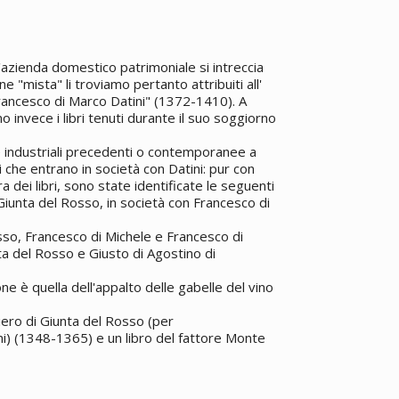
'azienda domestico patrimoniale si intreccia
one "mista" li troviamo pertanto attribuiti all'
rancesco di Marco Datini" (1372-1410). A
o invece i libri tenuti durante il suo soggiorno
de industriali precedenti o contemporanee a
ri che entrano in società con Datini: pur con
 dei libri, sono state identificate le seguenti
 Giunta del Rosso, in società con Francesco di
sso, Francesco di Michele e Francesco di
a del Rosso e Giusto di Agostino di
e è quella dell'appalto delle gabelle del vino
Piero di Giunta del Rosso (per
ni) (1348-1365) e un libro del fattore Monte