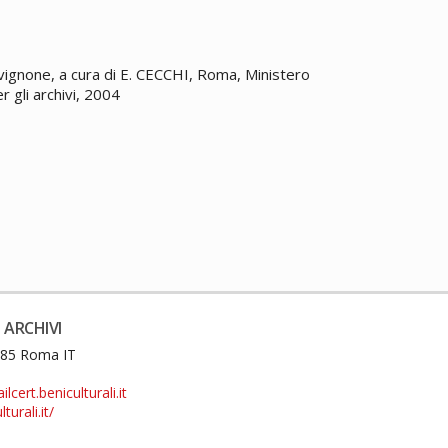
Avignone, a cura di E. CECCHI, Roma, Ministero
er gli archivi, 2004
 ARCHIVI
0185 Roma IT
cert.beniculturali.it
turali.it/