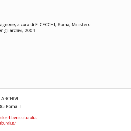
Avignone, a cura di E. CECCHI, Roma, Ministero
er gli archivi, 2004
 ARCHIVI
0185 Roma IT
cert.beniculturali.it
turali.it/