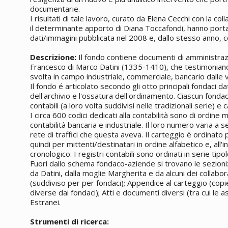
documentarie.
I risultati di tale lavoro, curato da Elena Cecchi con la col
il determinante apporto di Diana Toccafondi, hanno porta
dati/immagini pubblicata nel 2008 e, dallo stesso anno, co
Descrizione:
Il fondo contiene documenti di amministraz
Francesco di Marco Datini (1335-1410), che testimoniano
svolta in campo industriale, commerciale, bancario dalle v
Il fondo é articolato secondo gli otto principali fondaci dat
dell'archivio e l'ossatura dell'ordinamento. Ciascun fondaco
contabili (a loro volta suddivisi nelle tradizionali serie) e
I circa 600 codici dedicati alla contabilità sono di ordine
contabilità bancaria e industriale. Il loro numero varia a 
rete di traffici che questa aveva. Il carteggio è ordinato 
quindi per mittenti/destinatari in ordine alfabetico e, all
cronologico. I registri contabili sono ordinati in serie tipo
Fuori dallo schema fondaco-aziende si trovano le sezioni:
da Datini, dalla moglie Margherita e da alcuni dei collabor
(suddiviso per per fondaci); Appendice al carteggio (copie 
diverse dai fondaci); Atti e documenti diversi (tra cui le 
Estranei.
Strumenti di ricerca: