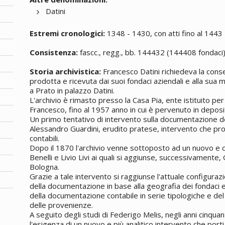
Datini
Estremi cronologici:
1348 - 1430, con atti fino al 1443
Consistenza:
fascc., regg., bb. 144432 (144408 fondaci
Storia archivistica:
Francesco Datini richiedeva la con
prodotta e ricevuta dai suoi fondaci aziendali e alla sua 
a Prato in palazzo Datini.
L'archivio è rimasto presso la Casa Pia, ente istituito p
Francesco, fino al 1957 anno in cui è pervenuto in deposito
Un primo tentativo di intervento sulla documentazione d
Alessandro Guardini, erudito pratese, intervento che prob
contabili.
Dopo il 1870 l'archivio venne sottoposto ad un nuovo e 
Benelli e Livio Livi ai quali si aggiunse, successivamente, G
Bologna.
Grazie a tale intervento si raggiunse l'attuale configurazio
della documentazione in base alla geografia dei fondaci e,
della documentazione contabile in serie tipologiche e del
delle provenienze.
A seguito degli studi di Federigo Melis, negli anni cinqu
l'esigenza di un nuovo e più analitico intervento che porti