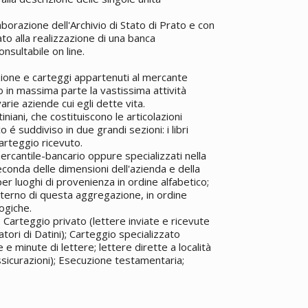
laborazione dell'Archivio di Stato di Prato e con
to alla realizzazione di una banca
nsultabile on line.
ione e carteggi appartenuti al mercante
 in massima parte la vastissima attività
arie aziende cui egli dette vita.
iniani, che costituiscono le articolazioni
 é suddiviso in due grandi sezioni: i libri
 carteggio ricevuto.
 mercantile-bancario oppure specializzati nella
seconda delle dimensioni dell'azienda e della
per luoghi di provenienza in ordine alfabetico;
'interno di questa aggregazione, in ordine
logiche.
 Carteggio privato (lettere inviate e ricevute
atori di Datini); Carteggio specializzato
e minute di lettere; lettere dirette a località
assicurazioni); Esecuzione testamentaria;