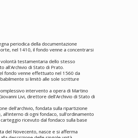
)
segna periodica della documentazione
morte, nel 1410, il fondo venne a concentrarsi
er volontà testamentaria dello stesso
 all'Archivio di Stato di Prato.
el fondo venne effettuato nel 1560 da
abilmente si limitò alle sole scritture
complessivo intervento a opera di Martino
iovanni Livi, direttore dell'Archivio di Stato di
ne dell'archivio, fondata sulla ripartizione
 all'interno di ogni fondaco, sull'ordinamento
 carteggio ricevuto dal fondaco sulla base
anta del Novecento, nasce e si afferma
 alla descrizione delle singole unità