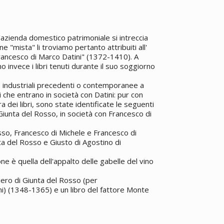
'azienda domestico patrimoniale si intreccia
one "mista" li troviamo pertanto attribuiti all'
rancesco di Marco Datini" (1372-1410). A
o invece i libri tenuti durante il suo soggiorno
de industriali precedenti o contemporanee a
ri che entrano in società con Datini: pur con
 dei libri, sono state identificate le seguenti
 Giunta del Rosso, in società con Francesco di
sso, Francesco di Michele e Francesco di
a del Rosso e Giusto di Agostino di
e è quella dell'appalto delle gabelle del vino
Piero di Giunta del Rosso (per
ni) (1348-1365) e un libro del fattore Monte