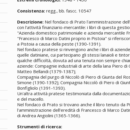
Consistenza:
regg., bb. fascc. 10547
Descrizione:
Nel fondaco di Prato l'amministrazione dell
con l'attività finanziario-mercantile: i libri di questa gesti
"Azienda domestico patrimoniale e azienda mercantile F
"Francesco di Marco Datini proprio in Pistoia" si riferiscon
a Pistoia a causa della peste (1390-1391).
Nel fondaco pratese si rinvengono anche i libri di azien
quelle datiniane, cui partecipano gli stessi lanaioli e tinto
qualche difficoltà, dovuta ad una tenuta non sempre chiara
aziende: Compagnie industriali di arte della lana Piero di
Matteo Bellandi (1379-1387);
Compagnia del purgo di Niccolò di Piero di Giunta del Ro
Simone (1390-1392); Compagnia Niccolò di Piero di Giunt
Bonfigliolo (1391-1393).
Un'altra attività pratese testimoniata dalla documentazion
e del macello.
Nel fondaco di Prato si trovano anche il libro tenuto da 
l'amministrazione dell'eredità di Francesco di Marco Dati
di Andrea Angiolini (1365-1366).
Strumenti di ricerca: