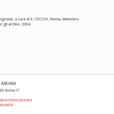
Avignone, a cura di E. CECCHI, Roma, Ministero
er gli archivi, 2004
 ARCHIVI
0185 Roma IT
cert.beniculturali.it
turali.it/