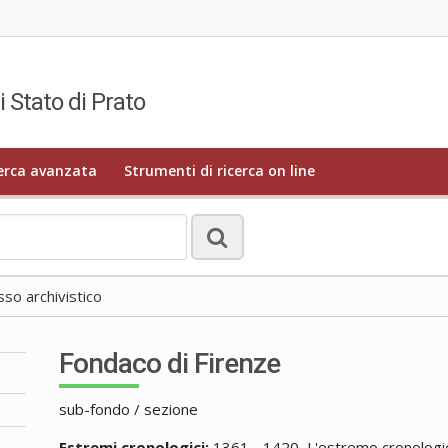
i Stato di Prato
erca avanzata
Strumenti di ricerca on line
o archivistico
Fondaco di Firenze
sub-fondo / sezione
Estremi cronologici:
1361 - 1420, L'estremo cronologico