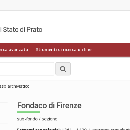
i Stato di Prato
erca avanzata
Strumenti di ricerca on line
o archivistico
Fondaco di Firenze
sub-fondo / sezione
Estremi cronologici:
1361 - 1420, L'estremo cronologico