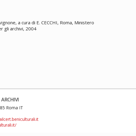
Avignone, a cura di E. CECCHI, Roma, Ministero
er gli archivi, 2004
 ARCHIVI
0185 Roma IT
cert.beniculturali.it
turali.it/