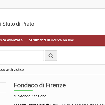
i Stato di Prato
erca avanzata
Strumenti di ricerca on line
o archivistico
Fondaco di Firenze
sub-fondo / sezione
Estremi cronologici:
1361 - 1420, L'estremo cronologico