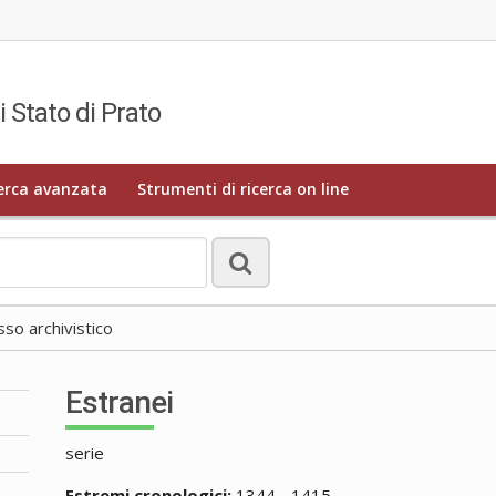
i Stato di Prato
erca avanzata
Strumenti di ricerca on line
o archivistico
Estranei
serie
Estremi cronologici:
1344 - 1415