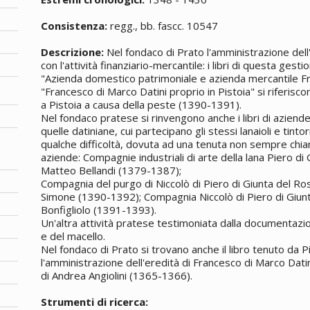
Consistenza:
regg., bb. fascc. 10547
Descrizione:
Nel fondaco di Prato l'amministrazione dell
con l'attività finanziario-mercantile: i libri di questa gesti
"Azienda domestico patrimoniale e azienda mercantile F
"Francesco di Marco Datini proprio in Pistoia" si riferiscon
a Pistoia a causa della peste (1390-1391).
Nel fondaco pratese si rinvengono anche i libri di azien
quelle datiniane, cui partecipano gli stessi lanaioli e tinto
qualche difficoltà, dovuta ad una tenuta non sempre chiara
aziende: Compagnie industriali di arte della lana Piero di
Matteo Bellandi (1379-1387);
Compagnia del purgo di Niccolò di Piero di Giunta del Ro
Simone (1390-1392); Compagnia Niccolò di Piero di Giunt
Bonfigliolo (1391-1393).
Un'altra attività pratese testimoniata dalla documentazion
e del macello.
Nel fondaco di Prato si trovano anche il libro tenuto da 
l'amministrazione dell'eredità di Francesco di Marco Dati
di Andrea Angiolini (1365-1366).
Strumenti di ricerca: