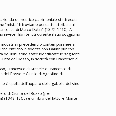
'azienda domestico patrimoniale si intreccia
one "mista" li troviamo pertanto attribuiti all'
rancesco di Marco Datini" (1372-1410). A
o invece i libri tenuti durante il suo soggiorno
de industriali precedenti o contemporanee a
ri che entrano in società con Datini: pur con
 dei libri, sono state identificate le seguenti
 Giunta del Rosso, in società con Francesco di
sso, Francesco di Michele e Francesco di
a del Rosso e Giusto di Agostino di
e è quella dell'appalto delle gabelle del vino
Piero di Giunta del Rosso (per
ni) (1348-1365) e un libro del fattore Monte