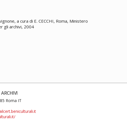
Avignone, a cura di E. CECCHI, Roma, Ministero
er gli archivi, 2004
 ARCHIVI
0185 Roma IT
cert.beniculturali.it
turali.it/