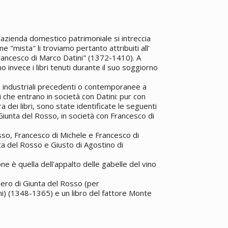
'azienda domestico patrimoniale si intreccia
one "mista" li troviamo pertanto attribuiti all'
rancesco di Marco Datini" (1372-1410). A
o invece i libri tenuti durante il suo soggiorno
de industriali precedenti o contemporanee a
ri che entrano in società con Datini: pur con
 dei libri, sono state identificate le seguenti
 Giunta del Rosso, in società con Francesco di
sso, Francesco di Michele e Francesco di
a del Rosso e Giusto di Agostino di
e è quella dell'appalto delle gabelle del vino
Piero di Giunta del Rosso (per
ni) (1348-1365) e un libro del fattore Monte