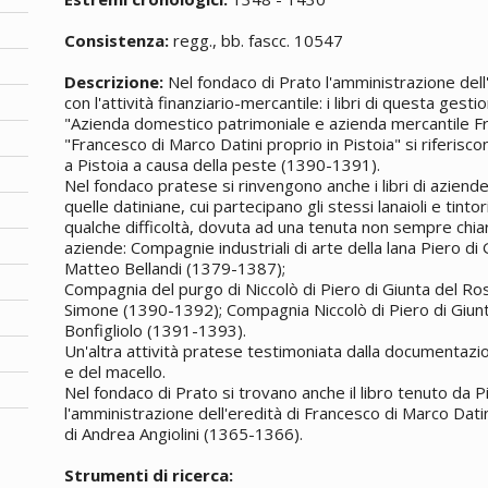
Consistenza:
regg., bb. fascc. 10547
Descrizione:
Nel fondaco di Prato l'amministrazione dell
con l'attività finanziario-mercantile: i libri di questa gesti
"Azienda domestico patrimoniale e azienda mercantile F
"Francesco di Marco Datini proprio in Pistoia" si riferiscon
a Pistoia a causa della peste (1390-1391).
Nel fondaco pratese si rinvengono anche i libri di azien
quelle datiniane, cui partecipano gli stessi lanaioli e tinto
qualche difficoltà, dovuta ad una tenuta non sempre chiara
aziende: Compagnie industriali di arte della lana Piero di
Matteo Bellandi (1379-1387);
Compagnia del purgo di Niccolò di Piero di Giunta del Ro
Simone (1390-1392); Compagnia Niccolò di Piero di Giunt
Bonfigliolo (1391-1393).
Un'altra attività pratese testimoniata dalla documentazion
e del macello.
Nel fondaco di Prato si trovano anche il libro tenuto da 
l'amministrazione dell'eredità di Francesco di Marco Dati
di Andrea Angiolini (1365-1366).
Strumenti di ricerca: